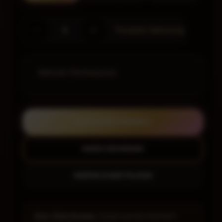
-
+
Tersedia Sekarang
Metode Pembayaran:
MAIN BONUS BUNNIES
AKSES SEKARANG
SIMPAN GAME PILIHAN
One-Click Access:
Sudah pernah bermain?