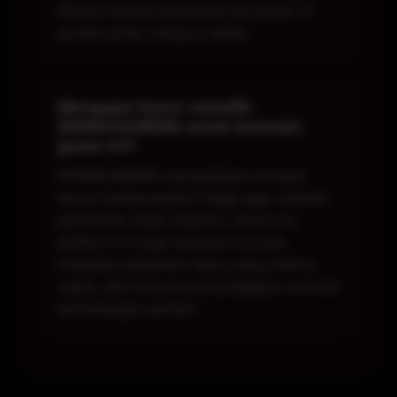
dibuka melalui peramban (browser) di
ponsel pintar maupun tablet.
Mengapa harus memilih
DEWAGAME88 untuk bermain
game ini?
DEWAGAME88 menyediakan koneksi
server berkecepatan tinggi agar animasi
permainan tidak terputus. Selain itu,
platform ini juga menjamin proses
transaksi penarikan dana yang praktis,
cepat, dan terpercaya berapapun nominal
kemenangan pemain.