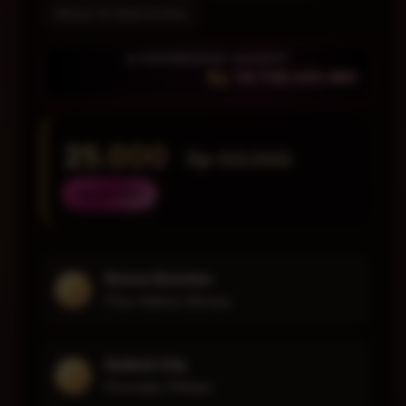
Khusus 18 Tahun ke Atas
3
7
8
3
7
7
1
2
9
9
1
9
3
0
5
0
0
0
0
0
0
8
8
9
7
🔥 PROGRESSIVE JACKPOT
Rp
1
8
.
7
2
8
.
0
4
6
.
0
3
4
2
9
4
3
7
1
4
0
2
6
0
8
6
9
9
5
25.000
Rp 50.000
8
7
2
2
1
5
5
9
Hemat 50%
3
3
8
6
5
1
1
3
7
0
4
0
9
7
0
0
Bonus Bunnies
Fitur Kelinci Bonus
Nolimit City
Provider Pilihan