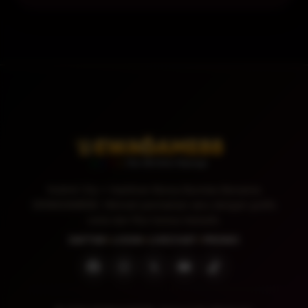
Nolimit City • Hadirkan Bonus Bunnies Bersama
DEWAGAME88. Nikmati permainan seru dengan grafis
ceria dan fitur bonus menarik.
•
•
•
DAFTAR
LOGIN
LIVECHAT
PROMO