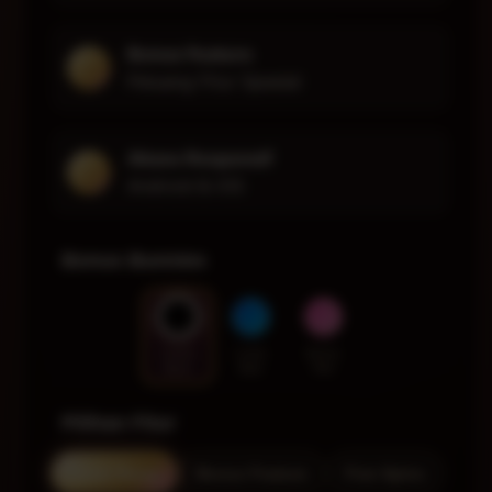
Bonus Feature
Peluang Fitur Spesial
Akses Responsif
Android & iOS
Bonus Bunnies
Luxury
Lucky
Bunny
Black
Blue
Pink
Pilihan Fitur
Game Dasar
Bonus Feature
Free Spins