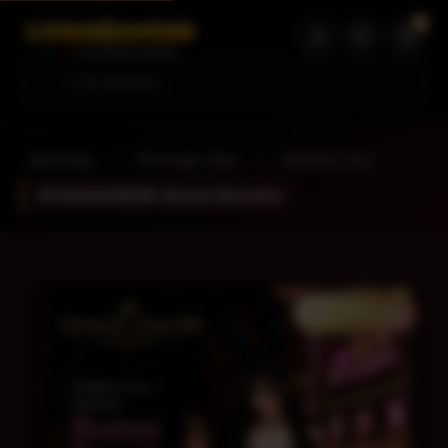
3
Search products
Beranda
›
Provider Slot
›
Nolimit City
›
DEWAGAME88: Bonus Bunnies
BEST SELLER