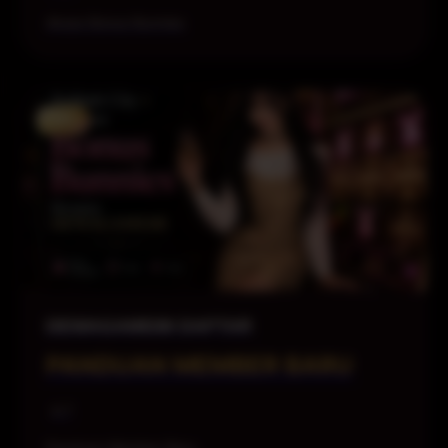
Akses Bonus Bunnies
-15%
DEWAGAME88 DAFTAR
PANDUAN MEMBER BARU
4.7
Panduan Member Baru