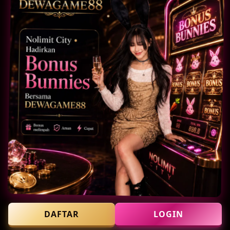
Tampilan Bonus Bunnies di
DEWAGAME88
DEWAGAME88 menghadirkan nuansa
ceria Bonus Bunnies dari Nolimit City
dengan visual menarik, navigasi praktis,
dan tampilan yang nyaman digunakan.
DEWAGAME88 Hadirkan Pilihan
Game Nolimit City
Jelajahi informasi Bonus Bunnies
bersama DEWAGAME88 untuk mengenal
fitur permainan, putaran bonus, dan
DAFTAR
LOGIN
keseruan bertema kelinci dengan lebih