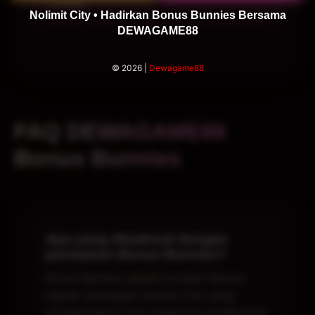
mudah.
Nolimit City • Hadirkan Bonus Bunnies Bersama
DEWAGAME88
© 2026 |
Dewagame88
FAQ DEWAGAME88
Bonus Bunnies
Apa yang dimaksud dengan
permainan Bonus Bunnies?
Bonus Bunnies adalah produk hiburan
digital rancangan Nolimit City yang
menggunakan latar belakang perkebunan